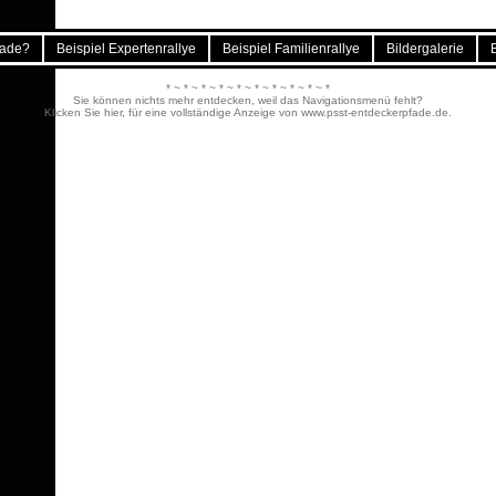
pfade?
Beispiel Expertenrallye
Beispiel Familienrallye
Bildergalerie
B
* ~ * ~ * ~ * ~ * ~ * ~ * ~ * ~ * ~ *
Sie können nichts mehr entdecken, weil das Navigationsmenü fehlt?
Klicken Sie hier, für eine vollständige Anzeige von www.psst-entdeckerpfade.de.